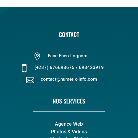
CONTACT

Face Enéo Logpom

(+237) 676698675 / 698423919

contact@numerix-info.com
NOS SERVICES
Agence Web
Photos & Vidéos