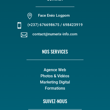

Face Enéo Logpom

(+237) 676698675 / 698423919

contact@numerix-info.com
NOS SERVICES
Agence Web
Photos & Vidéos
Marketing Digital
Formations
SUIVEZ-NOUS