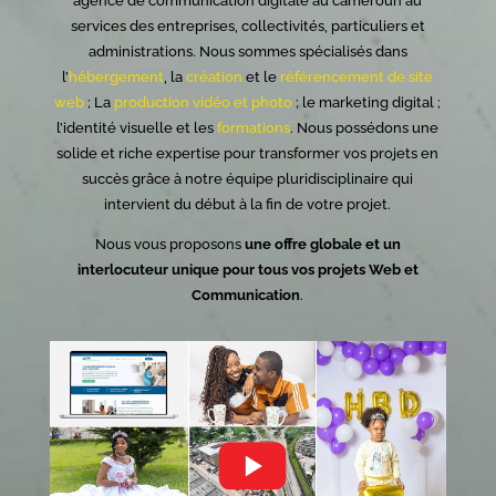
agence de communication digitale au cameroun au
services des entreprises, collectivités, particuliers et
administrations.
Nous sommes spécialisés dans
l’
hébergement
, la
création
et le
référencement de site
web
; La
production vidéo et photo
; le marketing digital ;
l’identité visuelle et les
formations
.
Nous possédons une
solide et riche expertise pour transformer vos projets en
succès grâce à notre équipe pluridisciplinaire qui
intervient du début à la fin de votre projet.
Nous vous proposons
une offre globale et un
interlocuteur unique pour tous vos projets Web et
Communication
.