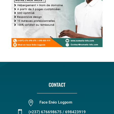
CONTACT

Face Enéo Logpom

(+237) 676698675 / 698423919