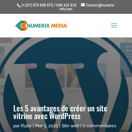
(+237) 676 698 675 / 698 423 919
Contact@numerix-
info.com
Les 5 avantages de créer un site
vitrine avec WordPress
par
Ruby
|
Mar 5, 2025
|
Site web
|
0 commentaires