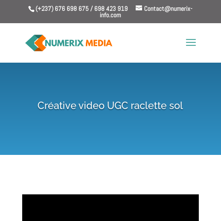
(+237) 676 698 675 / 698 423 919
Contact@numerix-
info.com
Créative video UGC raclette sol