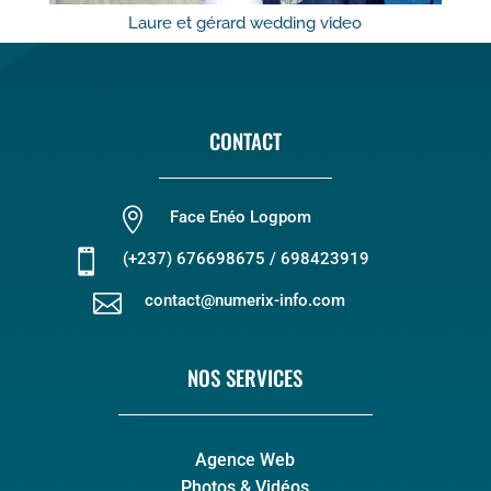
Laure et gérard wedding video
CONTACT

Face Enéo Logpom

(+237) 676698675 / 698423919

contact@numerix-info.com
NOS SERVICES
Agence Web
Photos & Vidéos