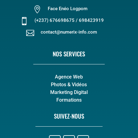

Face Enéo Logpom

(+237) 676698675 / 698423919

contact@numerix-info.com
NOS SERVICES
Agence Web
Photos & Vidéos
Marketing Digital
Formations
SUIVEZ-NOUS