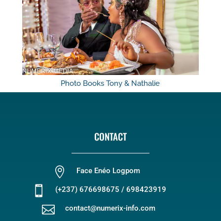
Photo Books Tony & Nathalie
CONTACT

Face Enéo Logpom

(+237) 676698675 / 698423919

contact@numerix-info.com